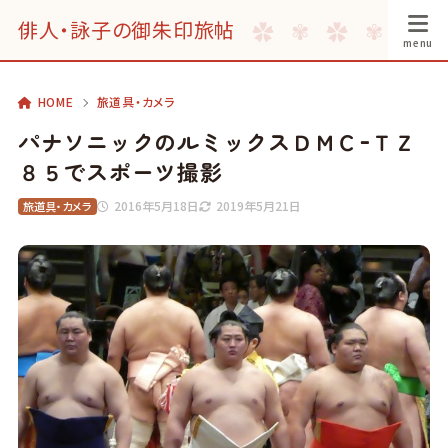
俳人・詠子の御朱印旅帖
HOME
旅道具・カメラ
パナソニックのルミックスＤＭＣｰＴＺ
８５でスポーツ撮影
2016年5月18日
2019年5月21日
旅道具・カメラ