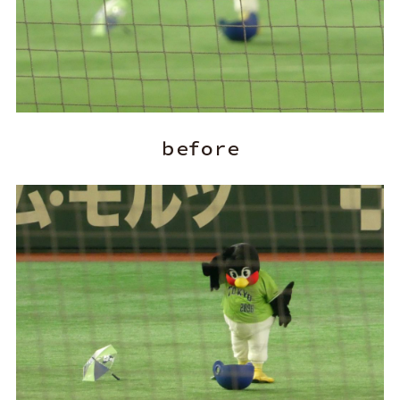
ｂｅｆｏｒｅ