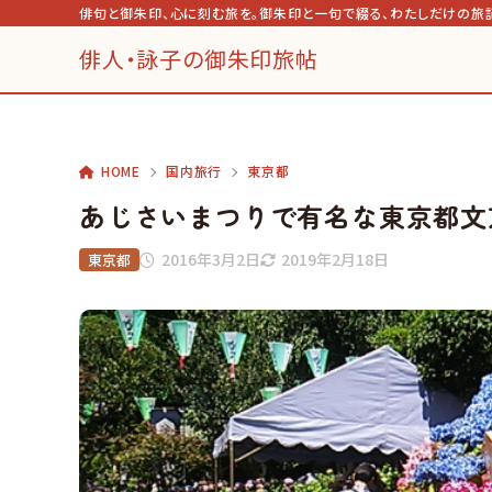
俳句と御朱印、心に刻む旅を。御朱印と一句で綴る、わたしだけの旅
俳人・詠子の御朱印旅帖
HOME
国内旅行
東京都
あじさいまつりで有名な東京都文
2016年3月2日
2019年2月18日
東京都