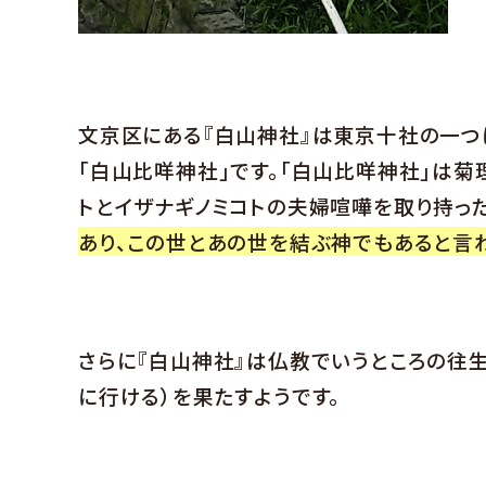
文京区にある『白山神社』は東京十社の一
「白山比咩神社」です。「白山比咩神社」は
トとイザナギノミコトの夫婦喧嘩を取り持った
あり、この世とあの世を結ぶ神でもあると言
さらに『白山神社』は仏教でいうところの往
に行ける）を果たすようです。