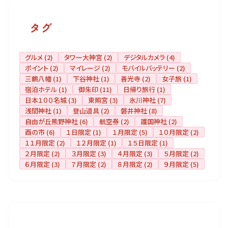
タグ
グルメ
(2)
タワー大神宮
(2)
デジタルカメラ
(4)
ポイント
(2)
マイレージ
(2)
モバイルバッテリー
(2)
三鶴八幡
(1)
下谷神社
(1)
善光寺
(2)
女子旅
(1)
宿泊ホテル
(1)
御朱印
(11)
日帰り旅行
(1)
日本１００名城
(3)
東照宮
(3)
氷川神社
(7)
浅間神社
(1)
登山道具
(2)
磐井神社
(8)
自由が丘熊野神社
(6)
航空券
(2)
護国神社
(2)
酉の市
(6)
１日限定
(1)
１月限定
(5)
１０月限定
(2)
１１月限定
(2)
１２月限定
(1)
１５日限定
(1)
２月限定
(2)
３月限定
(3)
４月限定
(3)
５月限定
(2)
６月限定
(3)
７月限定
(2)
８月限定
(2)
９月限定
(5)